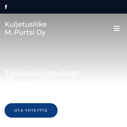
Kuljetusliike
M. Purtsi Oy
Tavarakuljetukset
& puunkaadot
asiantuntijalta
OTA YHTEYTTÄ