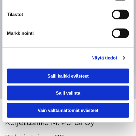
luotettavaa ja tehokasta
kuljetuspalvelua
Tilastot
asiakkaillemme.
Markkinointi
PYYDÄ TARJOUS
Näytä tiedot
Salli kaikki evästeet
Salli valinta
Vain välttämättömät evästeet
Kuljetusliike M. Purtsi Oy