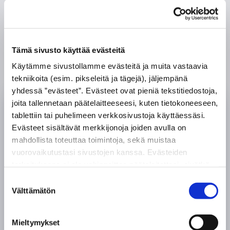
TUTUSTU PALVELUIHIMME
Tämä sivusto käyttää evästeitä
Käytämme sivustollamme evästeitä ja muita vastaavia
tekniikoita (esim. pikseleitä ja tägejä), jäljempänä
yhdessä ”evästeet”. Evästeet ovat pieniä tekstitiedostoja,
joita tallennetaan päätelaitteeseesi, kuten tietokoneeseen,
tablettiin tai puhelimeen verkkosivustoja käyttäessäsi.
Evästeet sisältävät merkkijonoja joiden avulla on
mahdollista toteuttaa toimintoja, sekä muistaa
Kuljetusliike M. Purtsi Oy on
vuorovaikutustasi sivustojen kanssa. Evästeiden
pitkänlinjan kuljetusyritys.
tarkoituksena ei ole vahingoittaa päätelaitettasi, eivätkä
ne lue muita tietoja laitteesi kiintolevyltä tai levitä
Panostamme
Suostumuksen
viruksia. Evästeisiin voidaan tallentaa tietoja verkossa
Välttämätön
valinta
asiakastyytyväisyyteen.
toimivan palvelun käytön tai sivustolla vierailun aikana ja
Tavoitteenamme on tuottaa
myös näiden välillä.
Mieltymykset